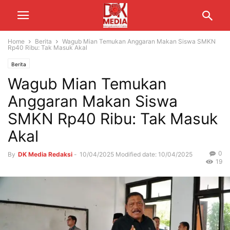
Home
Berita
Wagub Mian Temukan Anggaran Makan Siswa SMKN
Rp40 Ribu: Tak Masuk Akal
Berita
Wagub Mian Temukan
Anggaran Makan Siswa
SMKN Rp40 Ribu: Tak Masuk
Akal
0
By
DK Media Redaksi
-
10/04/2025
Modified date: 10/04/2025
19