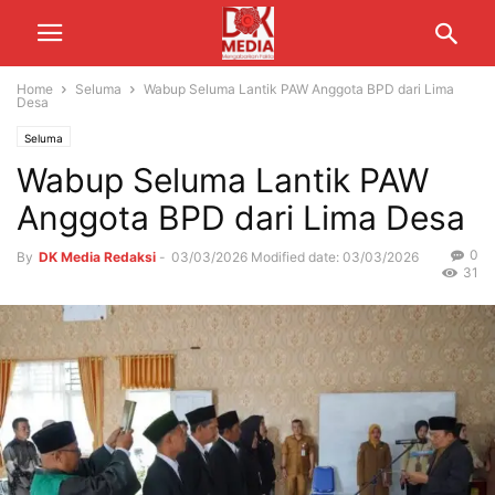
Home
Seluma
Wabup Seluma Lantik PAW Anggota BPD dari Lima
Desa
Seluma
Wabup Seluma Lantik PAW
Anggota BPD dari Lima Desa
0
By
DK Media Redaksi
-
03/03/2026
Modified date: 03/03/2026
31