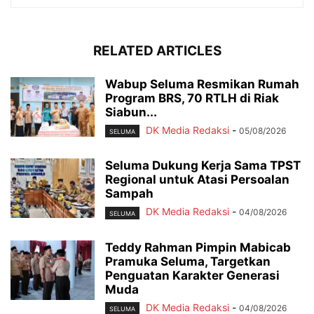
RELATED ARTICLES
Wabup Seluma Resmikan Rumah
Program BRS, 70 RTLH di Riak
Siabun...
DK Media Redaksi
-
05/08/2026
SELUMA
Seluma Dukung Kerja Sama TPST
Regional untuk Atasi Persoalan
Sampah
DK Media Redaksi
-
04/08/2026
SELUMA
Teddy Rahman Pimpin Mabicab
Pramuka Seluma, Targetkan
Penguatan Karakter Generasi
Muda
DK Media Redaksi
-
04/08/2026
SELUMA