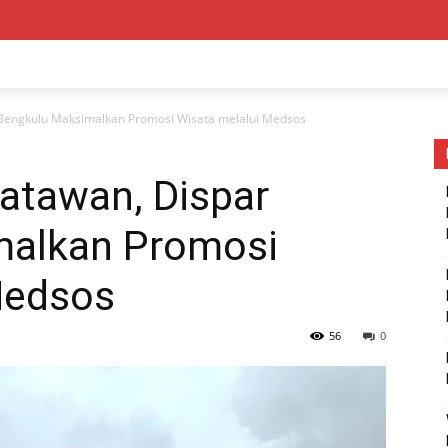
 Bengkulu Maksimalkan Promosi Wisata melalui Medsos
atawan, Dispar
malkan Promosi
Medsos
56
0