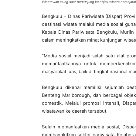
Wisatawan asing saat berkunjung ke objek wisata berseja
Bengkulu – Dinas Pariwisata (Dispar) Pro
destinasi wisata melalui media sosial gun
Kepala Dinas Pariwisata Bengkulu, Murlin H
dalam meningkatkan minat kunjungan wisat
“Media sosial menjadi salah satu alat prom
memanfaatkannya untuk memperkenalkan
masyarakat luas, baik di tingkat nasional mau
Bengkulu dikenal memiliki sejumlah dest
Benteng Marlborough, dan berbagai objek 
domestik. Melalui promosi intensif, Dis
wisatawan ke daerah tersebut.
Selain memanfaatkan media sosial, Disp
membangkitkan sektor pariwisata. Kolabora