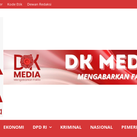
er
Kode Etik
Dewan Redaksi
EKONOMI
DPD RI
KRIMINAL
NASIONAL
PEMER