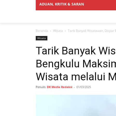
ADUAN, KRITIK & SARAN
Beranda
Wisata
Tarik Banyak Wisatawan, Dispar
Wisata
Tarik Banyak Wis
Bengkulu Maksi
Wisata melalui 
Penulis
DK Media Redaksi
-
01/03/2025