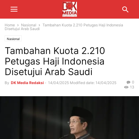
Home
Nasional
Tambahan Kuota 2.210 Petugas Haji Indonesia
Disetujui Arab Saudi
Nasional
Tambahan Kuota 2.210
Petugas Haji Indonesia
Disetujui Arab Saudi
0
By
DK Media Redaksi
-
14/04/2025
Modified date: 14/04/2025
13