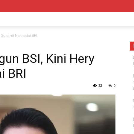
 Gunardi Nakhodai BRI
n BSI, Kini Hery
i BRI
32
0