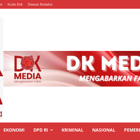
er
Kode Etik
Dewan Redaksi
EKONOMI
DPD RI
KRIMINAL
NASIONAL
PEMER