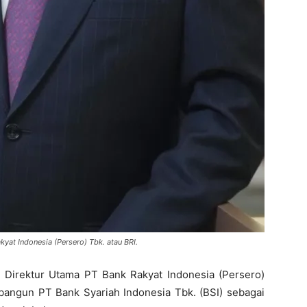
yat Indonesia (Persero) Tbk. atau BRI.
i Direktur Utama PT Bank Rakyat Indonesia (Persero)
mbangun PT Bank Syariah Indonesia Tbk. (BSI) sebagai