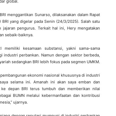
ar global.
BRI menggantikan Sunarso, dilaksanakan dalam Rapat
I yang digelar pada Senin (24/3/2025). Salah satu
jajaran pengurus. Terkait hal ini, Hery mengatakan
n sebaik-baiknya.
 memiliki kesamaan substansi, yakni sama-sama
 industri perbankan. Namun dengan sektor berbeda,
 syariah sedangkan BRI lebih fokus pada segmen UMKM.
m pembangunan ekonomi nasional khususnya di industri
 saya selama ini. Amanah ini akan saya emban dan
a ke depan BRI terus tumbuh dan memberikan nilai
bagai BUMN melalui kebermanfaatan dan kontribusi
esia,” ujarnya.
njang dengan reputasi mumpuni di industri perbankan