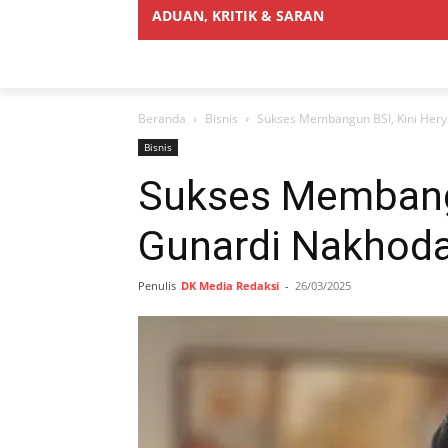
ADUAN, KRITIK & SARAN
Beranda
Bisnis
Sukses Membangun BSI, Kini Hery
Bisnis
Sukses Membangu
Gunardi Nakhoda
Penulis
DK Media Redaksi
-
26/03/2025