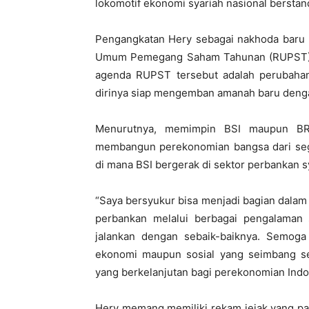
lokomotif ekonomi syariah nasional berstand
Pengangkatan Hery sebagai nakhoda baru 
Umum Pemegang Saham Tahunan (RUPST) BR
agenda RUPST tersebut adalah perubahan 
dirinya siap mengemban amanah baru denga
Menurutnya, memimpin BSI maupun BRI
membangun perekonomian bangsa dari segi
di mana BSI bergerak di sektor perbankan
“Saya bersyukur bisa menjadi bagian dala
perbankan melalui berbagai pengalaman
jalankan dengan sebaik-baiknya. Semog
ekonomi maupun sosial yang seimbang se
yang berkelanjutan bagi perekonomian Indon
Hery memang memiliki rekam jejak yang pa