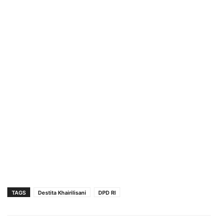
TAGS
Destita Khairilisani
DPD RI