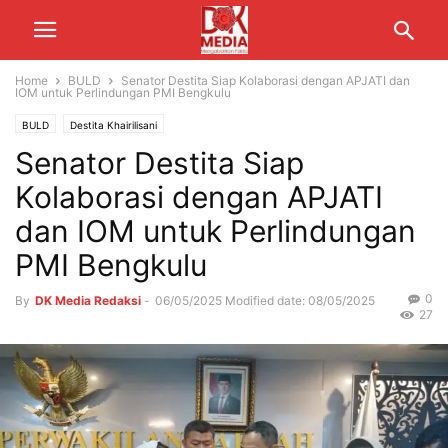
Home
BULD
Senator Destita Siap Kolaborasi dengan APJATI dan
IOM untuk Perlindungan PMI Bengkulu
BULD
Destita Khairilisani
Senator Destita Siap
Kolaborasi dengan APJATI
dan IOM untuk Perlindungan
PMI Bengkulu
0
By
DK Media Redaksi
-
06/05/2025
Modified date: 08/05/2025
27