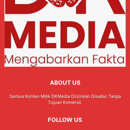
ABOUT US
Semua Konten Milik DKMedia Diizinkan Disadur Tanpa
Tujuan Komersil.
FOLLOW US