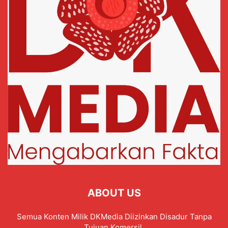
ABOUT US
Semua Konten Milik DKMedia Diizinkan Disadur Tanpa
Tujuan Komersil.