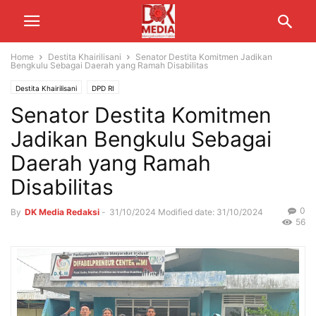
Home
Destita Khairilisani
Senator Destita Komitmen Jadikan
Bengkulu Sebagai Daerah yang Ramah Disabilitas
Destita Khairilisani
DPD RI
Senator Destita Komitmen
Jadikan Bengkulu Sebagai
Daerah yang Ramah
Disabilitas
0
By
DK Media Redaksi
-
31/10/2024
Modified date: 31/10/2024
56