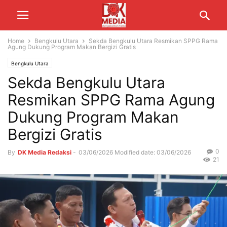
Home
Bengkulu Utara
Sekda Bengkulu Utara Resmikan SPPG Rama
Agung Dukung Program Makan Bergizi Gratis
Bengkulu Utara
Sekda Bengkulu Utara
Resmikan SPPG Rama Agung
Dukung Program Makan
Bergizi Gratis
0
By
DK Media Redaksi
-
03/06/2026
Modified date: 03/06/2026
21