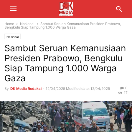
Home
Nasional
Sambut Seruan Kemanusiaan Presiden Prabowo,
Bengkulu Siap Tampung 1.000 Warga Gaza
Nasional
Sambut Seruan Kemanusiaan
Presiden Prabowo, Bengkulu
Siap Tampung 1.000 Warga
Gaza
0
By
DK Media Redaksi
-
12/04/2025
Modified date: 12/04/2025
17