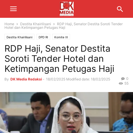
Home
Destita Khairilisani
RDP Haji, Senator Destita Soroti Tender
Hotel dan Ketimpangan Petugas Haji
Destita Khairilisani
DPD RI
Komite III
RDP Haji, Senator Destita
Soroti Tender Hotel dan
Ketimpangan Petugas Haji
0
By
DK Media Redaksi
-
18/02/2025
Modified date: 18/02/2025
55