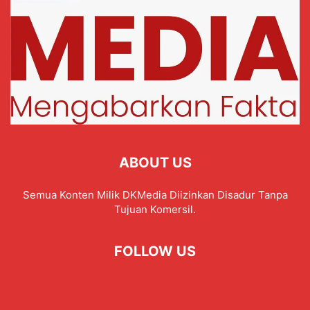
ABOUT US
Semua Konten Milik DKMedia Diizinkan Disadur Tanpa
Tujuan Komersil.
FOLLOW US