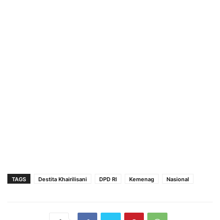
TAGS
Destita Khairilisani
DPD RI
Kemenag
Nasional