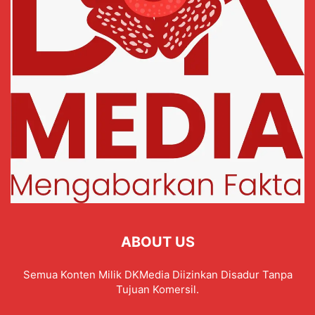
ABOUT US
Semua Konten Milik DKMedia Diizinkan Disadur Tanpa
Tujuan Komersil.