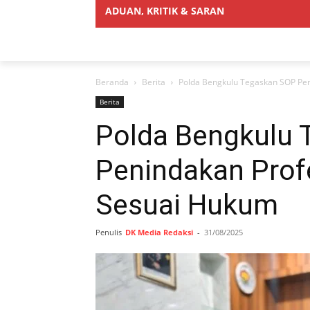
ADUAN, KRITIK & SARAN
Beranda
Berita
Polda Bengkulu Tegaskan SOP Pen
Berita
Polda Bengkulu
Penindakan Profe
Sesuai Hukum
Penulis
DK Media Redaksi
-
31/08/2025