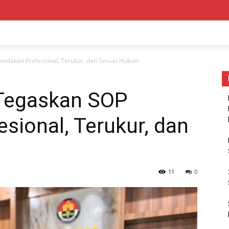
indakan Profesional, Terukur, dan Sesuai Hukum
 Tegaskan SOP
sional, Terukur, dan
11
0