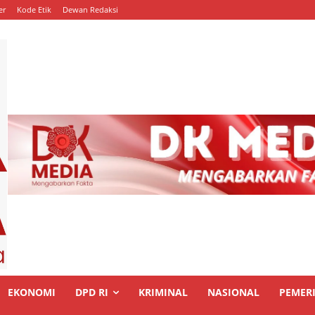
er
Kode Etik
Dewan Redaksi
EKONOMI
DPD RI
KRIMINAL
NASIONAL
PEMER