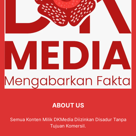
ABOUT US
Semua Konten Milik DKMedia Diizinkan Disadur Tanpa
Tujuan Komersil.