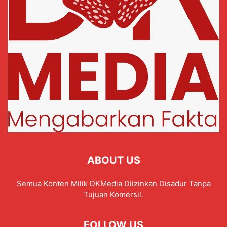
ABOUT US
Semua Konten Milik DKMedia Diizinkan Disadur Tanpa
Tujuan Komersil.
FOLLOW US