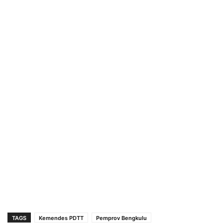
TAGS
Kemendes PDTT
Pemprov Bengkulu