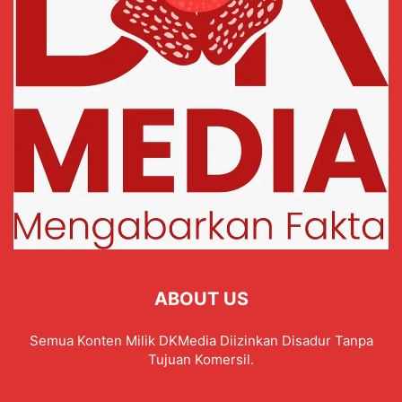
ABOUT US
Semua Konten Milik DKMedia Diizinkan Disadur Tanpa
Tujuan Komersil.