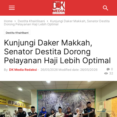
Home
Destita Khairilisani
Kunjungi Daker Makkah, Senator Destita
Dorong Pelayanan Haji Lebih Optimal
Destita Khairilisani
Kunjungi Daker Makkah,
Senator Destita Dorong
Pelayanan Haji Lebih Optimal
0
By
DK Media Redaksi
-
26/05/2026
Modified date: 26/05/2026
32