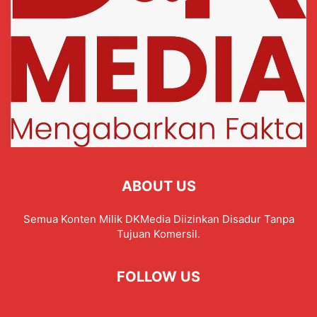
ABOUT US
Semua Konten Milik DKMedia Diizinkan Disadur Tanpa
Tujuan Komersil.
FOLLOW US