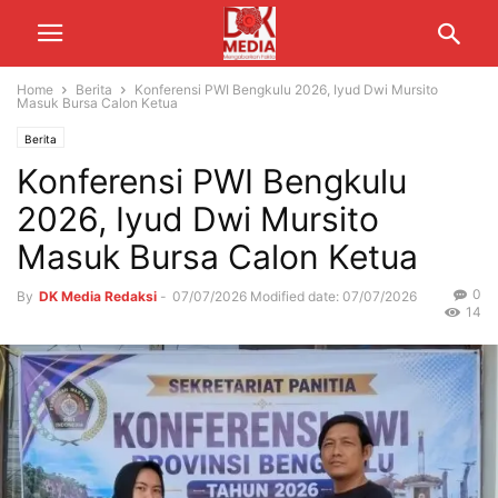
Home
Berita
Konferensi PWI Bengkulu 2026, Iyud Dwi Mursito
Masuk Bursa Calon Ketua
Berita
Konferensi PWI Bengkulu
2026, Iyud Dwi Mursito
Masuk Bursa Calon Ketua
0
By
DK Media Redaksi
-
07/07/2026
Modified date: 07/07/2026
14