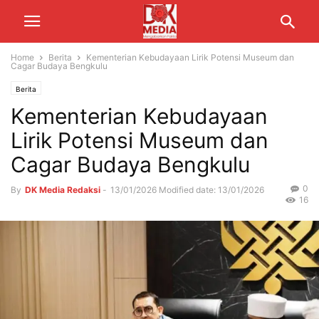
Home
Berita
Kementerian Kebudayaan Lirik Potensi Museum dan
Cagar Budaya Bengkulu
Berita
Kementerian Kebudayaan
Lirik Potensi Museum dan
Cagar Budaya Bengkulu
0
By
DK Media Redaksi
-
13/01/2026
Modified date: 13/01/2026
16