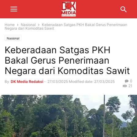
Home
Nasional
Keberadaan Satgas PKH Bakal Gerus Penerimaan
Negara dari Komoditas Sawit
Nasional
Keberadaan Satgas PKH
Bakal Gerus Penerimaan
Negara dari Komoditas Sawit
0
By
DK Media Redaksi
-
27/03/2025
Modified date: 27/03/2025
21