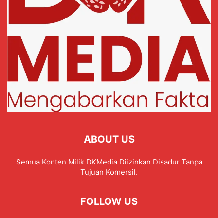
ABOUT US
Semua Konten Milik DKMedia Diizinkan Disadur Tanpa
Tujuan Komersil.
FOLLOW US