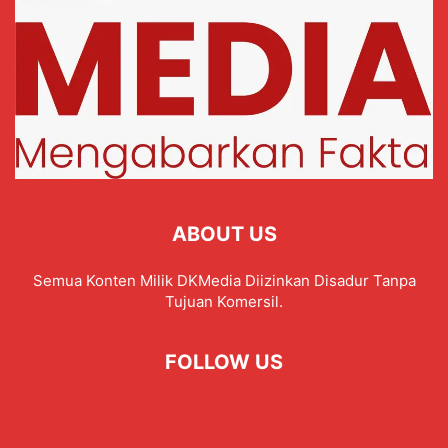
ABOUT US
Semua Konten Milik DKMedia Diizinkan Disadur Tanpa
Tujuan Komersil.
FOLLOW US