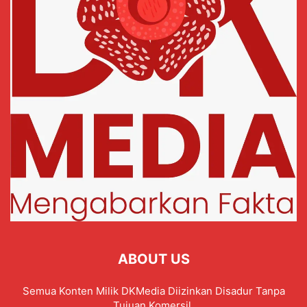
ABOUT US
Semua Konten Milik DKMedia Diizinkan Disadur Tanpa
Tujuan Komersil.