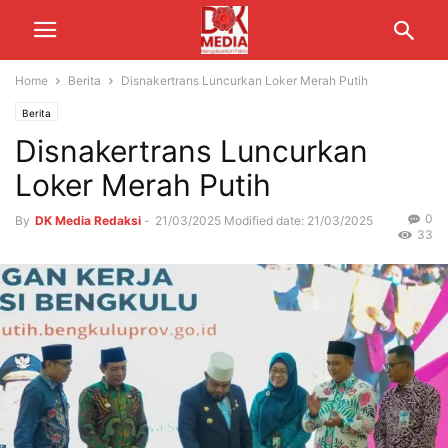
Home
Berita
Disnakertrans Luncurkan Loker Merah Putih
Berita
Disnakertrans Luncurkan
Loker Merah Putih
0
By
DK Media Redaksi
-
21/03/2025
Modified date: 21/03/2025
33