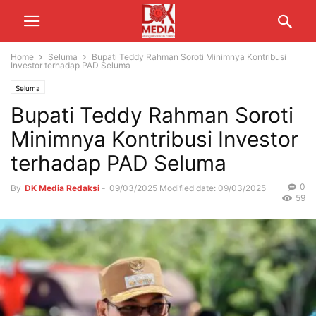
Home
Seluma
Bupati Teddy Rahman Soroti Minimnya Kontribusi
Investor terhadap PAD Seluma
Seluma
Bupati Teddy Rahman Soroti
Minimnya Kontribusi Investor
terhadap PAD Seluma
0
By
DK Media Redaksi
-
09/03/2025
Modified date: 09/03/2025
59