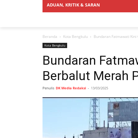
ADUAN, KRITIK & SARAN
Beranda
Kota Bengkulu
Bundaran Fatmawati Kini 
Kota Bengkulu
Bundaran Fatmaw
Berbalut Merah P
Penulis
DK Media Redaksi
-
13/03/2025