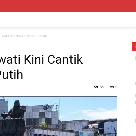
Cantik Berbalut Merah Putih
ati Kini Cantik
utih
33
0