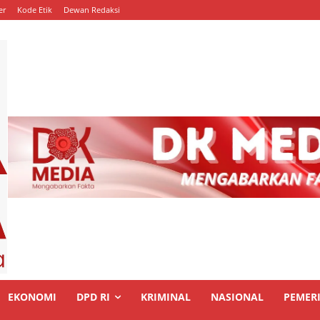
er
Kode Etik
Dewan Redaksi
EKONOMI
DPD RI
KRIMINAL
NASIONAL
PEMER