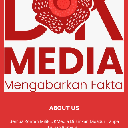
ABOUT US
Semua Konten Milik DKMedia Diizinkan Disadur Tanpa
Tujuan Komersil.