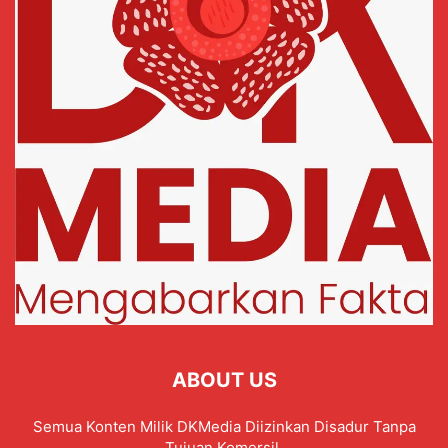
ABOUT US
Semua Konten Milik DKMedia Diizinkan Disadur Tanpa
Tujuan Komersil.