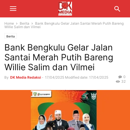
Home
Berita
Bank Bengkulu Gelar Jalan Santai Merah Putih Bareng
Willie Salim dan Vilmei
Berita
Bank Bengkulu Gelar Jalan
Santai Merah Putih Bareng
Willie Salim dan Vilmei
0
By
DK Media Redaksi
-
17/04/2025
Modified date: 17/04/2025
32