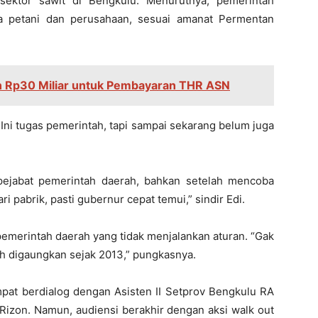
 sektor sawit di Bengkulu. Menurutnya, pemerintah
ra petani dan perusahaan, sesuai amanat Permentan
n Rp30 Miliar untuk Pembayaran THR ASN
 Ini tugas pemerintah, tapi sampai sekarang belum juga
pejabat pemerintah daerah, bahkan setelah mencoba
i pabrik, pasti gubernur cepat temui,” sindir Edi.
pemerintah daerah yang tidak menjalankan aturan. “Gak
h digaungkan sejak 2013,” pungkasnya.
mpat berdialog dengan Asisten II Setprov Bengkulu RA
Rizon. Namun, audiensi berakhir dengan aksi walk out