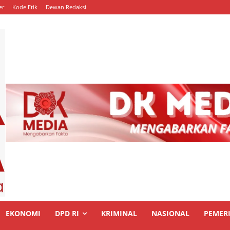
er
Kode Etik
Dewan Redaksi
EKONOMI
DPD RI
KRIMINAL
NASIONAL
PEMER