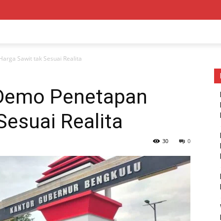
rga Sawit tak Sesuai Realita
Demo Penetapan
Sesuai Realita
30
0