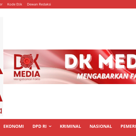
er
Kode Etik
Dewan Redaksi
EKONOMI
DPD RI
KRIMINAL
NASIONAL
PEMER