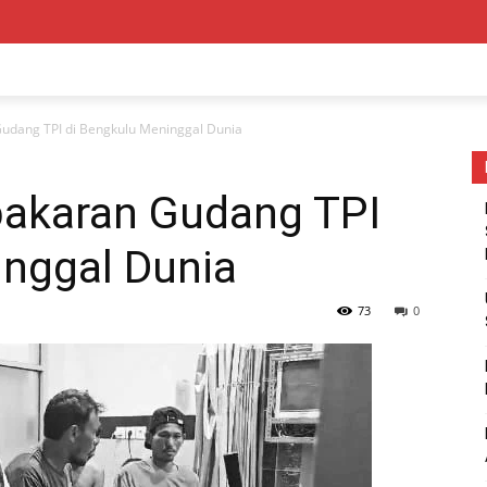
udang TPI di Bengkulu Meninggal Dunia
akaran Gudang TPI
inggal Dunia
73
0