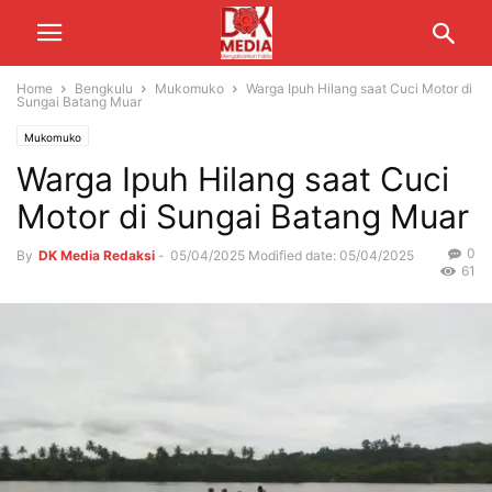
Home
Bengkulu
Mukomuko
Warga Ipuh Hilang saat Cuci Motor di
Sungai Batang Muar
Mukomuko
Warga Ipuh Hilang saat Cuci
Motor di Sungai Batang Muar
0
By
DK Media Redaksi
-
05/04/2025
Modified date: 05/04/2025
61