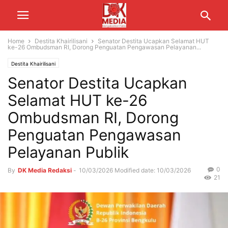
Home
Destita Khairilisani
Senator Destita Ucapkan Selamat HUT
ke-26 Ombudsman RI, Dorong Penguatan Pengawasan Pelayanan...
Destita Khairilisani
Senator Destita Ucapkan
Selamat HUT ke-26
Ombudsman RI, Dorong
Penguatan Pengawasan
Pelayanan Publik
0
By
DK Media Redaksi
-
10/03/2026
Modified date: 10/03/2026
21