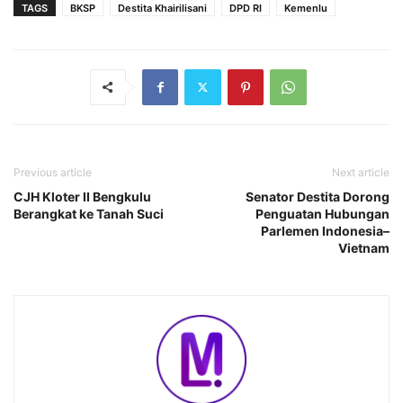
TAGS
BKSP
Destita Khairilisani
DPD RI
Kemenlu
Previous article
Next article
CJH Kloter II Bengkulu
Senator Destita Dorong
Berangkat ke Tanah Suci
Penguatan Hubungan
Parlemen Indonesia–
Vietnam