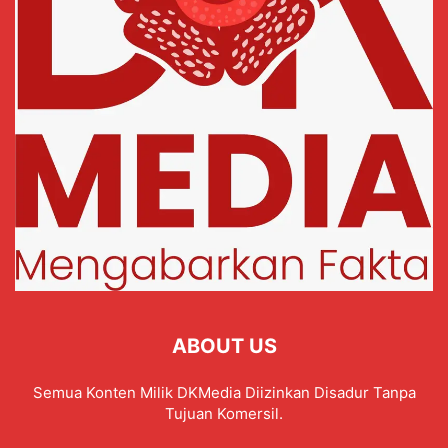
ABOUT US
Semua Konten Milik DKMedia Diizinkan Disadur Tanpa
Tujuan Komersil.