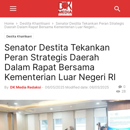
Home
Destita Khairilisani
Senator Destita Tekankan Peran Strategis
Daerah Dalam Rapat Bersama Kementerian Luar Negeri...
Destita Khairilisani
Senator Destita Tekankan
Peran Strategis Daerah
Dalam Rapat Bersama
Kementerian Luar Negeri RI
0
By
DK Media Redaksi
-
06/05/2025
Modified date: 06/05/2025
28