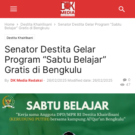
Home
Destita Khairilisani
Senator Destita Gelar Program “Sabtu
Belajar” Gratis di Bengkulu
Destita Khairilisani
Senator Destita Gelar
Program “Sabtu Belajar”
Gratis di Bengkulu
0
By
DK Media Redaksi
-
26/02/2025
Modified date: 26/02/2025
47