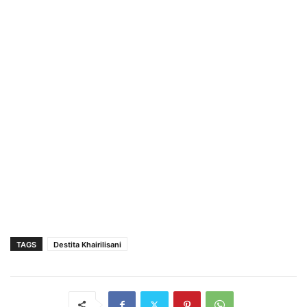
TAGS
Destita Khairilisani