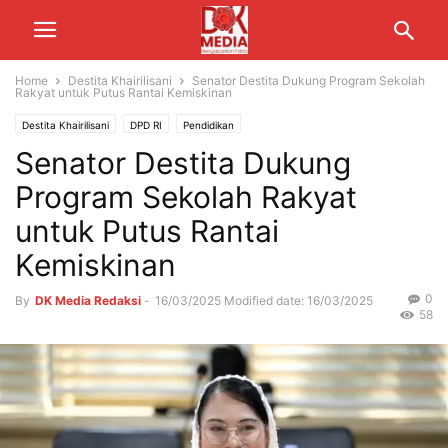
Home
Destita Khairilisani
Senator Destita Dukung Program Sekolah
Rakyat untuk Putus Rantai Kemiskinan
Destita Khairilisani
DPD RI
Pendidikan
Senator Destita Dukung
Program Sekolah Rakyat
untuk Putus Rantai
Kemiskinan
0
By
DK Media Redaksi
-
16/03/2025
Modified date: 16/03/2025
58