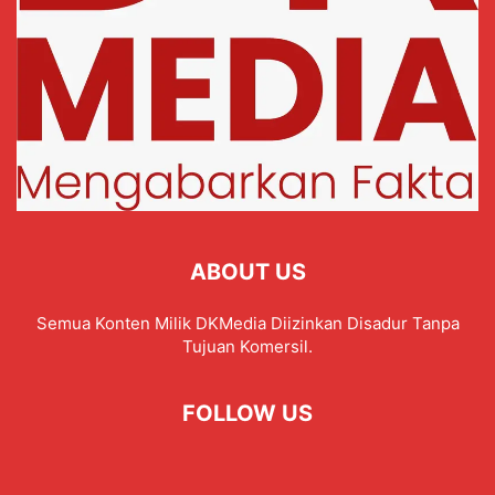
ABOUT US
Semua Konten Milik DKMedia Diizinkan Disadur Tanpa
Tujuan Komersil.
FOLLOW US