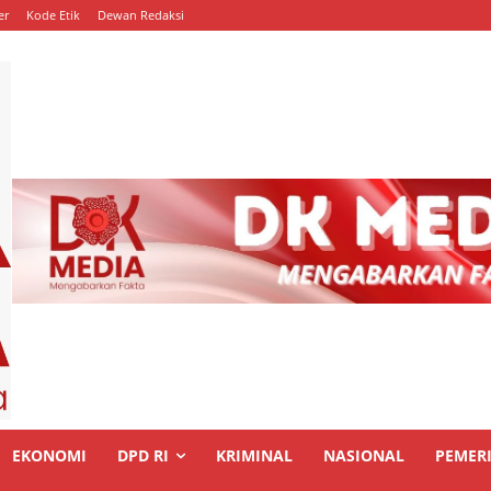
er
Kode Etik
Dewan Redaksi
EKONOMI
DPD RI
KRIMINAL
NASIONAL
PEMER