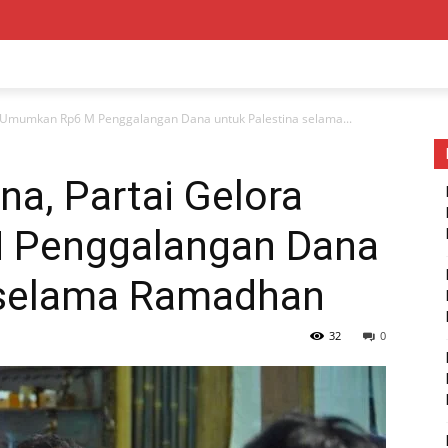
 Umumkan Rp6 M Penggalangan Dana untuk Palestina selama...
a, Partai Gelora
 Penggalangan Dana
 selama Ramadhan
32
0