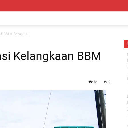
n BBM di Bengkulu
asi Kelangkaan BBM
34
0