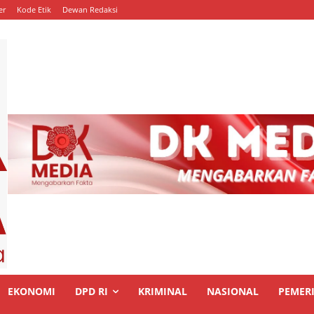
er
Kode Etik
Dewan Redaksi
EKONOMI
DPD RI
KRIMINAL
NASIONAL
PEMER