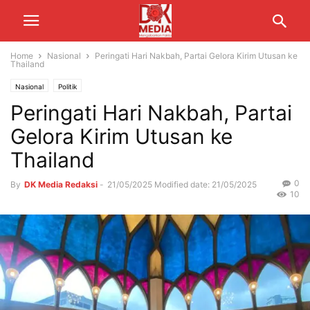
Home
Nasional
Peringati Hari Nakbah, Partai Gelora Kirim Utusan ke
Thailand
Nasional
Politik
Peringati Hari Nakbah, Partai
Gelora Kirim Utusan ke
Thailand
0
By
DK Media Redaksi
-
21/05/2025
Modified date: 21/05/2025
10