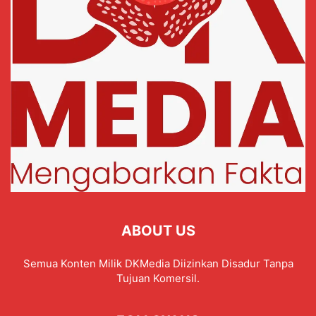
ABOUT US
Semua Konten Milik DKMedia Diizinkan Disadur Tanpa
Tujuan Komersil.