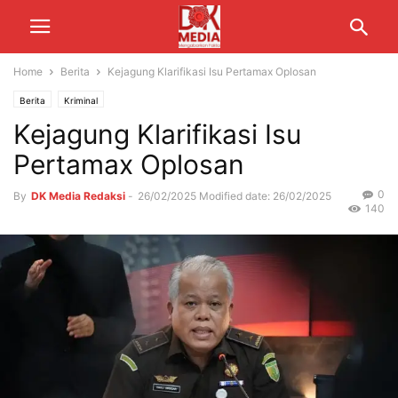
Home
Berita
Kejagung Klarifikasi Isu Pertamax Oplosan
Berita
Kriminal
Kejagung Klarifikasi Isu
Pertamax Oplosan
0
By
DK Media Redaksi
-
26/02/2025
Modified date: 26/02/2025
140