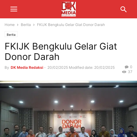
Home
Berita
FKIJK Bengkulu Gelar Giat Donor Darah
Berita
FKIJK Bengkulu Gelar Giat
Donor Darah
0
By
DK Media Redaksi
-
20/02/2025
Modified date: 20/02/2025
37