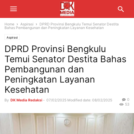
Home
Aspirasi
DPRD Provinsi Bengkulu Temui Senator Destita
Bahas Pembangunan dan Peningkatan Layanan Kesehatan
Aspirasi
DPRD Provinsi Bengkulu
Temui Senator Destita Bahas
Pembangunan dan
Peningkatan Layanan
Kesehatan
0
By
DK Media Redaksi
-
07/02/2025
Modified date: 08/02/2025
53