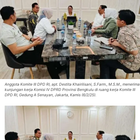
Anggota Komite III DPD RI, apt. Destita Khairilisani, S.Farm., M.S.M., menerima
kunjungan kerja Komisi IV DPRD Provinsi Bengkulu di ruang kerja Komite III
DPD RI, Gedung A Senayan, Jakarta, Kamis (6/2/25).