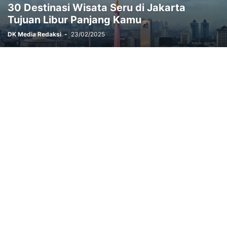
30 Destinasi Wisata Seru di Jakarta
POLITIK
REJANG LEBONG
SELUMA
STUNTING
TEDDY RAHMAN
Tujuan Libur Panjang Kamu
TEKNOLOGI
WISATA
DK Media Redaksi
-
23/02/2025