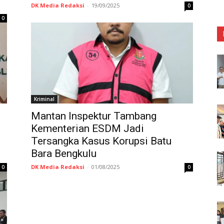
DK Media Redaksi
-
19/09/2025
0
0
Kriminal
Mantan Inspektur Tambang
Kementerian ESDM Jadi
Tersangka Kasus Korupsi Batu
Bara Bengkulu
DK Media Redaksi
-
01/08/2025
0
0